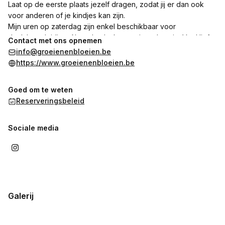
Laat op de eerste plaats jezelf dragen, zodat jij er dan ook
voor anderen of je kindjes kan zijn.
Mijn uren op zaterdag zijn enkel beschikbaar voor
doulabegeleiding. Alvast bedankt voor jouw begrip. Veel liefs
Contact met ons opnemen
🌸
info@groeienenbloeien.be
https://www.groeienenbloeien.be
Goed om te weten
Reserveringsbeleid
Sociale media
Galerij