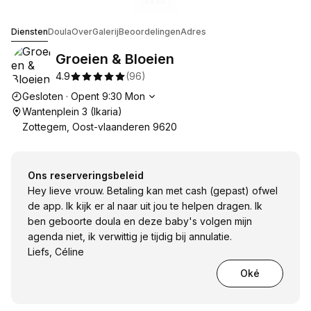
Ga naar galerijafbeelding
Ga naar galerijafbeelding
Ga naar galerijafbeelding
Ga naar galerijafbeelding
Ga naar galerijafbeelding
1
2
3
4
5
Groeien & Bloeien
Diensten
Doula
Over
Galerij
Beoordelingen
Adres
Groeien & Bloeien
4.9
(
96
)
Openingstijden
Gesloten
·
Opent
9:30
Mon
Wantenplein 3 (Ikaria)
Zottegem, Oost-vlaanderen 9620
Ons reserveringsbeleid
Hey lieve vrouw. Betaling kan met cash (gepast) ofwel
de app. Ik kijk er al naar uit jou te helpen dragen. Ik
ben geboorte doula en deze baby's volgen mijn
agenda niet, ik verwittig je tijdig bij annulatie.
Liefs, Céline
Oké