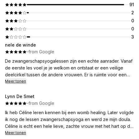
91
2
0
0
3
nele de winde
·
·
from Google
De zwangerschapsyogalessen zijn een echte aanrader. Vanaf
de eerste les voel je je welkom en ontstaat er een veilige
deelcirkel tussen de andere vrouwen. Er is ruimte voor een
traan en een lach. Céline geeft op een heerlijke en
Meer tonen
authentieke manier les, dat voel je. Het wekelijkse
yogamoment is een cadeautje voor jezelf als zwangere en
Lynn De Smet
voor het kindje.
·
·
from Google
Gewoon inschrijven en genieten.
Ik heb Céline leren kennen bij een womb healing. Later volgde
ik nog de lessen zwangerschapsyoga en werd ze mijn doula.
Als postpartumdoula is Céline zo een belangrijke
Céline is echt een hele lieve, zachte vrouw met het hart op de
vertrouwenspersoon geweest voor ons. Ze bracht een grote
juiste plaats. Ze heeft mij rust en vertrouwen gegeven tijdens
Meer tonen
rust in ons huis. Letterlijk en figuurlijk. Zowel voor mezelf als